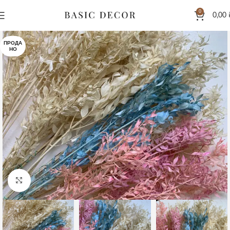
0
0,00
ПРОДА
НО
Клацніть, щоб збільшити