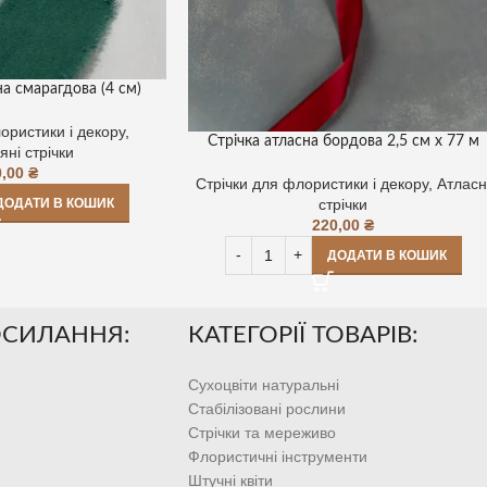
на смарагдова (4 см)
ористики і декору
,
Стрічка атласна бордова 2,5 см х 77 м
яні стрічки
0,00
₴
Стрічки для флористики і декору
,
Атласн
ДОДАТИ В КОШИК
стрічки
220,00
₴
ДОДАТИ В КОШИК
ОСИЛАННЯ:
КАТЕГОРІЇ ТОВАРІВ:
Сухоцвіти натуральні
Стабілізовані рослини
Стрічки та мереживо
Флористичні інструменти
Штучні квіти