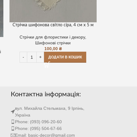
Стрічка шифонова світло сіра, 4 см х 5 м
Стрічка бавовня
Стрічки для флористики і декору
,
Шифонові стрічки
Стрічки для
100,00
₴
Бав
і
ДОДАТИ В КОШИК
Контактна інформація:
вул. Михайла Стельмаха, 9 Ірпінь,
Україна
Phone: (093) 096-20-60
Phone: (095) 504-67-66
Email: basic-decor@gmail.com