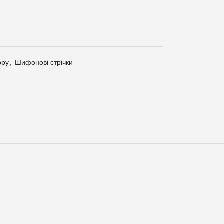
ору
,
Шифонові стрічки