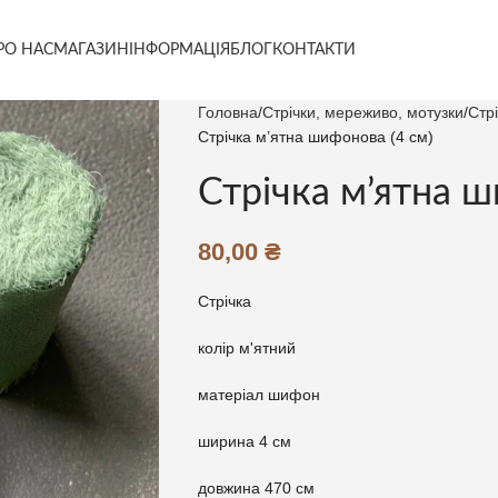
РО НАС
МАГАЗИН
ІНФОРМАЦІЯ
БЛОГ
КОНТАКТИ
Головна
Стрічки, мереживо, мотузки
Стр
Стрічка м’ятна шифонова (4 см)
Стрічка м’ятна ш
80,00
₴
Стрічка
колір м'ятний
матеріал шифон
ширина 4 см
довжина 470 см