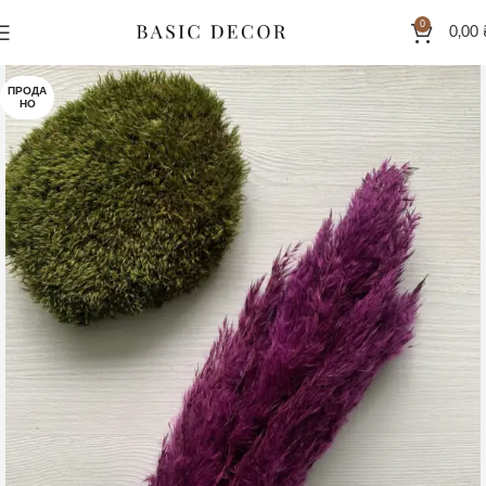
0
0,00
ПРОДА
НО