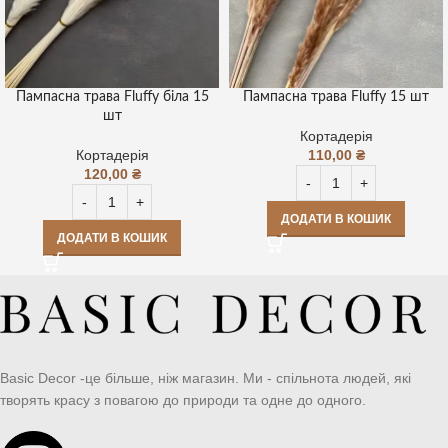
Пампасна трава Fluffy біла 15
Пампасна трава Fluffy 15 шт
шт
Кортадерія
Кортадерія
110,00
₴
120,00
₴
ДОДАТИ В КОШИК
ДОДАТИ В КОШИК
Basic Decor -це більше, ніж магазин. Ми - спільнота людей, які
творять красу з повагою до природи та одне до одного.