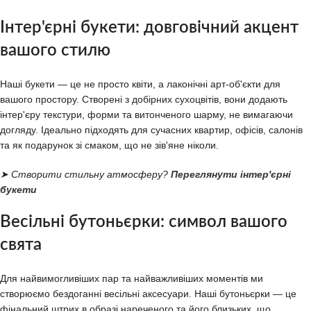
Інтер'єрні букети: довговічний акцент
вашого стилю
Наші букети — це не просто квіти, а лаконічні арт-об'єкти для
вашого простору. Створені з добірних сухоцвітів, вони додають
інтер'єру текстури, форми та витонченого шарму, не вимагаючи
догляду. Ідеально підходять для сучасних квартир, офісів, салонів
та як подарунок зі смаком, що не зів'яне ніколи.
➤ Створити стильну атмосферу?
Переглянути інтер'єрні
букети
Весільні бутоньєрки: символ вашого
свята
Для найвимогливіших пар та найважливіших моментів ми
створюємо бездоганні весільні аксесуари. Наші бутоньєрки — це
фінальний штрих в образі нареченого та його близьких, що