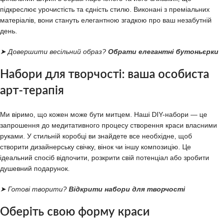
підкреслює урочистість та єдність стилю. Виконані з преміальних
матеріалів, вони стануть елегантною згадкою про ваш незабутній
день.
➤ Довершити весільний образ?
Обрати елегантні бутоньєрки
Набори для творчості: ваша особиста
арт-терапія
Ми віримо, що кожен може бути митцем. Наші DIY-набори — це
запрошення до медитативного процесу створення краси власними
руками. У стильній коробці ви знайдете все необхідне, щоб
створити дизайнерську свічку, вінок чи іншу композицію. Це
ідеальний спосіб відпочити, розкрити свій потенціал або зробити
душевний подарунок.
➤ Готові творити?
Відкрити набори для творчості
Оберіть свою форму краси