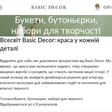
0
0,00
Букети, бутоньєрки,
набори для творчості
Всесвіт Basic Decor: краса у кожній
деталі
Відкрийте для себе світ довговічної флористики від Basic Decor. Ми
віримо, що краса має залишатися надовго, тому створюємо
вишукані вироби з сухоцвітів, що стануть частиною вашої історії. У
нашій колекції ви знайдете дизайнерські рішення для інтер’єру,
елегантні аксесуари для найважливіших подій та натхнення для
власної творчості.
Головна
Букети, бутоньєрки, набори для творчості
Відображаються усі з 9 результатів