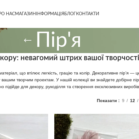
РО НАС
МАГАЗИН
ІНФОРМАЦІЯ
БЛОГ
КОНТАКТИ
Пір'я
екору: невагомий штрих вашої творчост
атеріал, що втілює легкість, грацію та колір. Декоративне пір’я — ц
вашим творчим проектам. У нашій колекції ви знайдете добірне пір’я 
но підійде для декору, рукоділля та створення ексклюзивних виробів
Показати
9
12