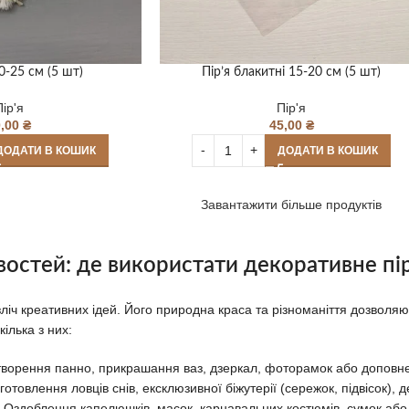
20-25 см (5 шт)
Пір’я блакитні 15-20 см (5 шт)
Пір'я
Пір'я
0,00
₴
45,00
₴
ДОДАТИ В КОШИК
ДОДАТИ В КОШИК
Завантажити більше продуктів
остей: де використати декоративне пір
зліч креативних ідей. Його природна краса та різноманіття дозволяю
ілька з них:
ворення панно, прикрашання ваз, дзеркал, фоторамок або доповненн
отовлення ловців снів, ексклюзивної біжутерії (сережок, підвісок),
Оздоблення капелюшків, масок, карнавальних костюмів, сумок або 