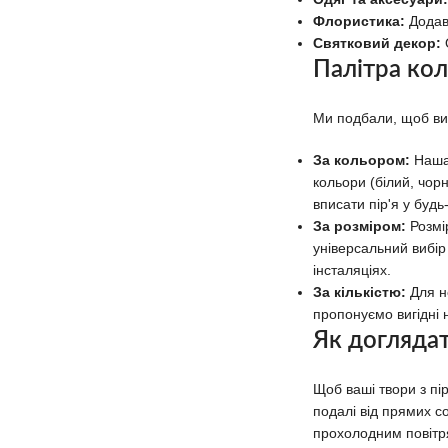
Флористика:
Додава
Святковий декор:
Палітра кол
Ми подбали, щоб ви
За кольором:
Наша 
кольори (білий, чорн
вписати пір'я у будь
За розміром:
Розмір
універсальний вибір 
інсталяціях.
За кількістю:
Для не
пропонуємо вигідні 
Як доглядат
Щоб ваші твори з пі
подалі від прямих 
прохолодним повітр