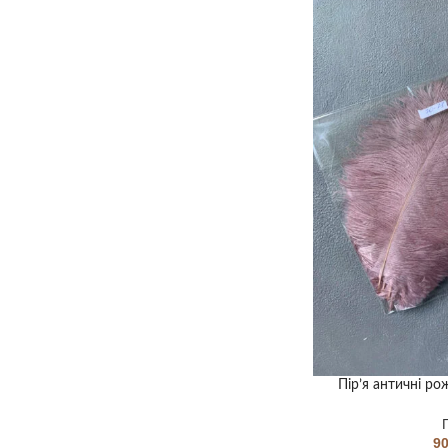
Пір’я античні ро
9