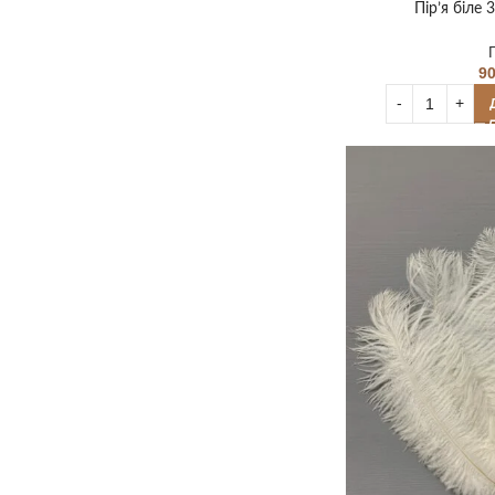
Пір’я біле 
9