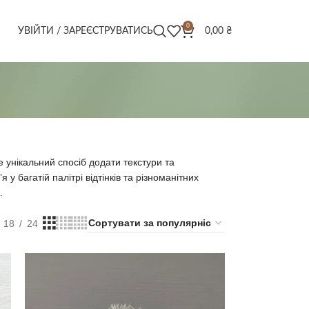
0
УВІЙТИ / ЗАРЕЄСТРУВАТИСЬ
0,00
₴
і
е унікальний спосіб додати текстури та
у багатій палітрі відтінків та різноманітних
.
18
24