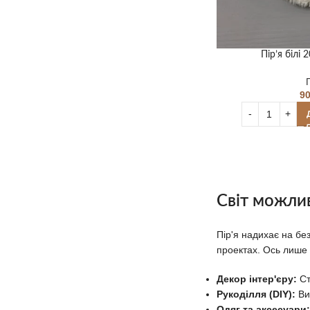
Пір’я білі 
9
Світ можлив
Пір'я надихає на бе
проектах. Ось лише к
Декор інтер'єру:
Ст
Рукоділля (DIY):
Виг
Одяг та аксесуари: