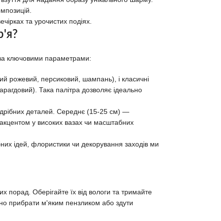
омпозицій.
чірках та урочистих подіях.
р'я?
 за ключовими параметрами:
ний рожевий, персиковий, шампань), і класичні
смарагдовий). Така палітра дозволяє ідеально
а дрібних деталей. Середнє (15-25 см) —
им акцентом у високих вазах чи масштабних
них ідей, флористики чи декорування заходів ми
их порад. Оберігайте їх від вологи та тримайте
но прибрати м'яким пензликом або здути