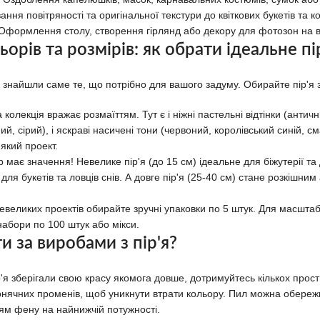
ння повітряності та оригінальної текстури до квіткових букетів та к
Оформлення столу, створення гірлянд або декору для фотозон на ве
ьорів та розмірів: як обрати ідеальне пі
 знайшли саме те, що потрібно для вашого задуму. Обирайте пір'я
колекція вражає розмаїттям. Тут є і ніжні пастельні відтінки (антич
ий, сірий), і яскраві насичені тони (червоний, королівський синій, 
-який проект.
 має значення! Невелике пір'я (до 15 см) ідеальне для біжутерії т
для букетів та ловців снів. А довге пір'я (25-40 см) стане розкішн
великих проектів обирайте зручні упаковки по 5 штук. Для масштаб
набори по 100 штук або мікси.
и за виробами з пір'я?
р'я зберігали свою красу якомога довше, дотримуйтесь кількох прост
сонячних променів, щоб уникнути втрати кольору. Пил можна обереж
ям фену на найнижчій потужності.