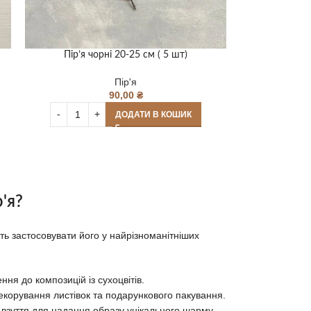
Пір’я чорні 20-25 см ( 5 шт)
Пір'я
90,00
₴
ДОДАТИ В КОШИК
'я?
ть застосовувати його у найрізноманітніших
я до композицій із сухоцвітів.
 декорування листівок та подарункового пакування.
взуття для надання образу унікального шарму.