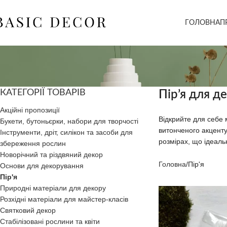
ГОЛОВНА
П
КАТЕГОРІЇ ТОВАРІВ
Пір’я для д
Акційні пропозиції
Відкрийте для себе м
Букети, бутоньєрки, набори для творчості
витонченого акценту 
Інструменти, дріт, силікон та засоби для
розмірах, що ідеаль
збереження рослин
Новорічний та різдвяний декор
Головна
Пір'я
Основи для декорування
Пір'я
Природні матеріали для декору
Розхідні матеріали для майстер-класів
Святковий декор
Стабілізовані рослини та квіти