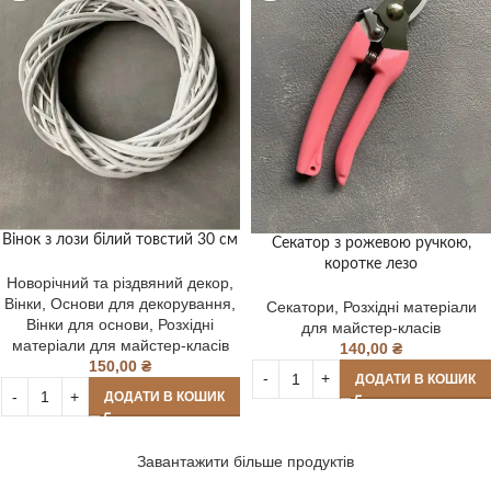
Вінок з лози білий товстий 30 см
Секатор з рожевою ручкою,
коротке лезо
Новорічний та різдвяний декор
,
Вінки
,
Основи для декорування
,
Секатори
,
Розхідні матеріали
Вінки для основи
,
Розхідні
для майстер-класів
матеріали для майстер-класів
140,00
₴
150,00
₴
ДОДАТИ В КОШИК
ДОДАТИ В КОШИК
Завантажити більше продуктів