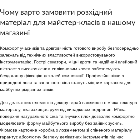
Чому варто замовити розхідний
матеріал для майстер-класів в нашому
магазині
Комфорт учасників та довговічність готового виробу безпосередньо
залежать від технічних властивостей використовуваного
інструментарію. Гострі секатори, міцні дроти та надійний клейовий
пістолет з високоякісним силіконовим клеєм забезпечують
бездоганну фіксацію деталей композиції. Професійні вінки з
природної лози та запашного сіна стануть міцним каркасом для
майбутніх різдвяних вінків.
Для делікатних елементів декору вкрай важливою є м'яка текстура
матеріалу, яка захищає руки від випадкових подряпин. М'яка
поверхня натурального сіна та гнучких гілок дозволяє комфортно
моделювати форму майбутнього виробу без зайвих зусиль.
Фірмова картонна коробка з ложементом зі спіненого матеріалу
гарантує абсолютну безпеку делікатних інструментів під час