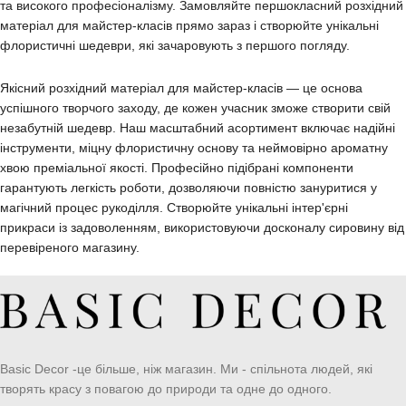
та високого професіоналізму. Замовляйте першокласний розхідний
матеріал для майстер-класів прямо зараз і створюйте унікальні
флористичні шедеври, які зачаровують з першого погляду.
Якісний розхідний матеріал для майстер-класів — це основа
успішного творчого заходу, де кожен учасник зможе створити свій
незабутній шедевр. Наш масштабний асортимент включає надійні
інструменти, міцну флористичну основу та неймовірно ароматну
хвою преміальної якості. Професійно підібрані компоненти
гарантують легкість роботи, дозволяючи повністю зануритися у
магічний процес рукоділля. Створюйте унікальні інтер'єрні
прикраси із задоволенням, використовуючи досконалу сировину від
перевіреного магазину.
Basic Decor -це більше, ніж магазин. Ми - спільнота людей, які
творять красу з повагою до природи та одне до одного.