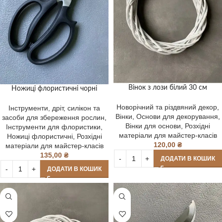
Вінок з лози білий 30 см
Ножиці флористичні чорні
Новорічний та різдвяний декор
,
Інструменти, дріт, силікон та
Вінки
,
Основи для декорування
,
засоби для збереження рослин
,
Вінки для основи
,
Розхідні
Інструменти для флористики
,
матеріали для майстер-класів
Ножиці флористичні
,
Розхідні
120,00
₴
матеріали для майстер-класів
135,00
₴
ДОДАТИ В КОШИК
ДОДАТИ В КОШИК