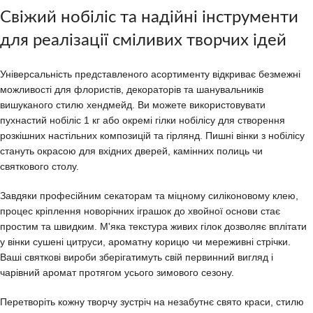
Свіжий нобіліс та надійні інструменти
для реалізації сміливих творчих ідей
Універсальність представленого асортименту відкриває безмежні
можливості для флористів, декораторів та шанувальників
вишуканого стилю хендмейд. Ви можете використовувати
пухнастий нобіліс 1 кг або окремі гілки нобілісу для створення
розкішних настільних композицій та гірлянд. Пишні вінки з нобілісу
стануть окрасою для вхідних дверей, камінних полиць чи
святкового столу.
Завдяки професійним секаторам та міцному силіконовому клею,
процес кріплення новорічних іграшок до хвойної основи стає
простим та швидким. М'яка текстура живих гілок дозволяє вплітати
у вінки сушені цитруси, ароматну корицю чи мереживні стрічки.
Ваші святкові вироби зберігатимуть свій первинний вигляд і
чарівний аромат протягом усього зимового сезону.
Перетворіть кожну творчу зустріч на незабутнє свято краси, стилю