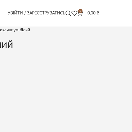
0
УВІЙТИ / ЗАРЕЄСТРУВАТИСЬ
0,00
₴
оклиниум білий
лий