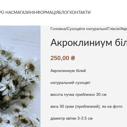
РО НАС
МАГАЗИН
ІНФОРМАЦІЯ
БЛОГ
КОНТАКТИ
Головна
Сухоцвіти натуральні
Гліксія
Акр
Акроклиниум бі
250,00
₴
Акроклиниум білий
натуральний сухоцвіт
висота пучка приблизно 30 см
вага 30 грам (приблизний), як на фото
діаметр квітки 3-3.5 см