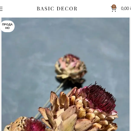
0
0,00
ПРОДА
НО