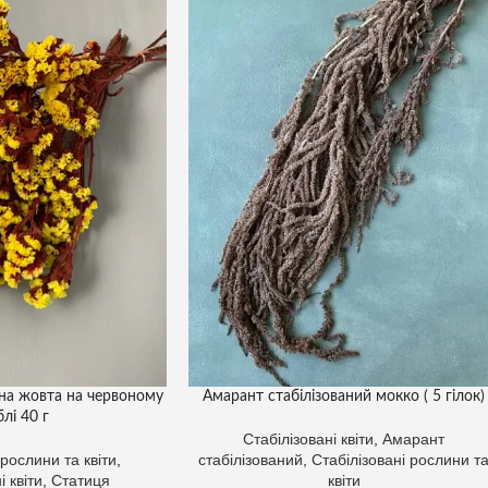
ана жовта на червоному
Амарант стабілізований мокко ( 5 гілок)
блі 40 г
Стабілізовані квіти
,
Амарант
 рослини та квіти
,
стабілізований
,
Стабілізовані рослини т
і квіти
,
Статиця
квіти