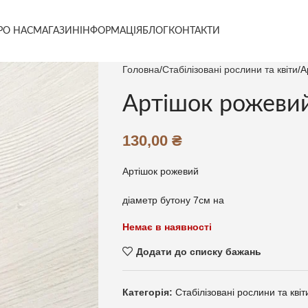
РО НАС
МАГАЗИН
ІНФОРМАЦІЯ
БЛОГ
КОНТАКТИ
Головна
Стабілізовані рослини та квіти
А
Артішок рожеви
130,00
₴
Артішок рожевий
діаметр бутону 7см на
Немає в наявності
Додати до списку бажань
Категорія:
Стабілізовані рослини та квіт