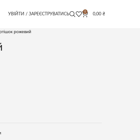
0
УВІЙТИ / ЗАРЕЄСТРУВАТИСЬ
0,00
₴
ртішок рожевий
й
и