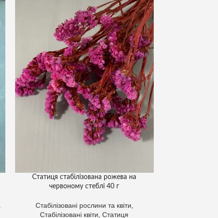
Статиця стабілізована рожева на
Амарант стабілі
червоному стеблі 40 г
а
Стабілізовані рослини та квіти
,
Стабілізо
Стабілізовані квіти
,
Статиця
стабілізований