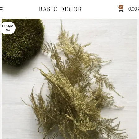
0
0,00
ПРОДА
НО