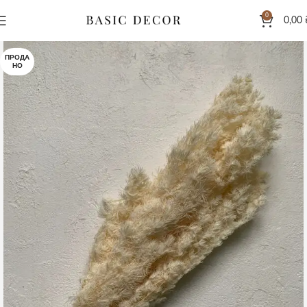
0
0,00
ПРОДА
НО