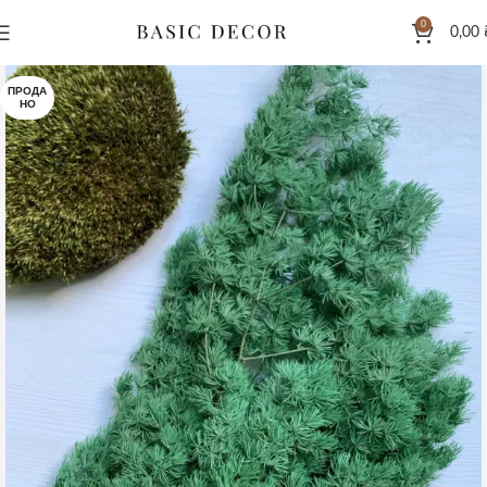
0
0,00
ПРОДА
НО