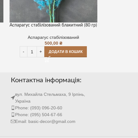
Аспарагус стабілізований блакитний (80 гр)
Аспарагус стабі
Аспарагус стабілізований
500,00
₴
Аспараг
ДОДАТИ В КОШИК
Контактна інформація:
вул. Михайла Стельмаха, 9 Ірпінь,
Україна
Phone: (093) 096-20-60
Phone: (095) 504-67-66
Email: basic-decor@gmail.com