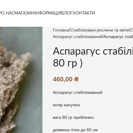
РО НАС
МАГАЗИН
ІНФОРМАЦІЯ
БЛОГ
КОНТАКТИ
Головна
Стабілізовані рослини та квіти
С
Аспарагус стабілізований
Аспарагус стабі
Аспарагус стабіл
80 гр )
460,00
₴
Аспарагус стабілізований
колір капучіно
вага 80 гр приблизно
довжина гілок до 60 см