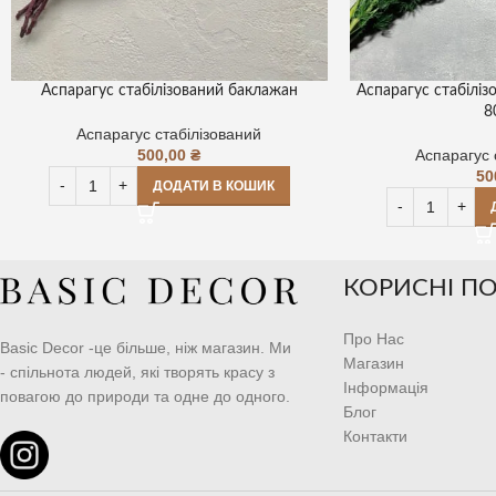
Аспарагус стабілізований баклажан
Аспарагус стабіліз
8
Аспарагус стабілізований
500,00
₴
Аспарагус 
50
ДОДАТИ В КОШИК
КОРИСНІ П
Про Нас
Basic Decor -це більше, ніж магазин. Ми
Магазин
- спільнота людей, які творять красу з
Інформація
повагою до природи та одне до одного.
Блог
Контакти