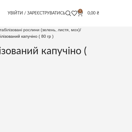
0
УВІЙТИ / ЗАРЕЄСТРУВАТИСЬ
0,00
₴
табілізовані рослини (зелень, листя, мох)
лізований капучіно ( 80 гр )
ізований капучіно (