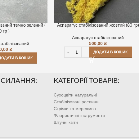
ований темно зелений (
Аспарагус стабілізований жовтий (80 гр)
0 гр )
Аспарагус стабілізований
стабілізований
500,00
₴
0,00
₴
ДОДАТИ В КОШИК
ДОДАТИ В КОШИК
ОСИЛАННЯ:
КАТЕГОРІЇ ТОВАРІВ:
Сухоцвіти натуральні
Стабілізовані рослини
Стрічки та мереживо
Флористичні інструменти
Штучні квіти