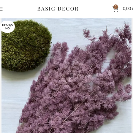
0
0,00
ПРОДА
НО