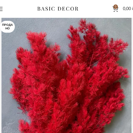
0
0,00
ПРОДА
НО