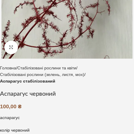
Клацніть, щоб збільшити
Головна
Стабілізовані рослини та квіти
Стабілізовані рослини (зелень, листя, мох)
Аспарагус стабілізований
Аспарагус червоний
100,00
₴
аспарагус
колір червоний