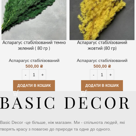
Аспарагус стабілізований темно
Аспарагус стабілізований
зелений ( 80 гр )
жовтий (80 гр)
Аспарагус стабілізований
Аспарагус стабілізований
500,00
₴
500,00
₴
ДОДАТИ В КОШИК
ДОДАТИ В КОШИК
Basic Decor -це більше, ніж магазин. Ми - спільнота людей, які
творять красу з повагою до природи та одне до одного.