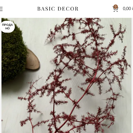
0
0,00
ПРОДА
НО