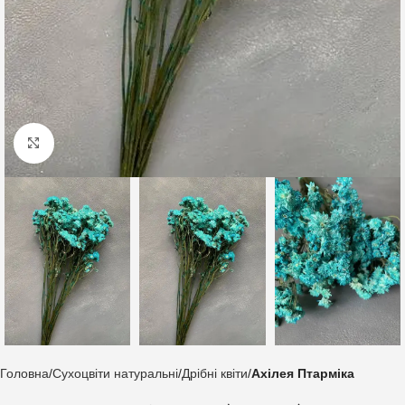
Клацніть, щоб збільшити
Головна
Сухоцвіти натуральні
Дрібні квіти
Ахілея Птарміка