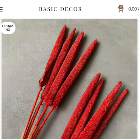
0
0,00
ПРОДА
НО