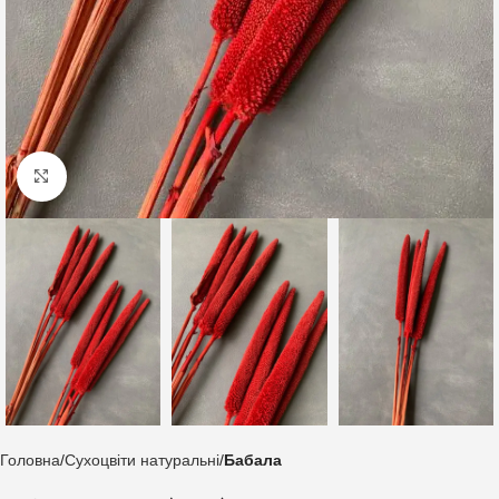
Клацніть, щоб збільшити
Головна
Сухоцвіти натуральні
Бабала