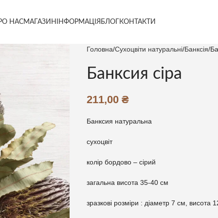
РО НАС
МАГАЗИН
ІНФОРМАЦІЯ
БЛОГ
КОНТАКТИ
Головна
Сухоцвіти натуральні
Банксія
Ба
Банксия сіра
211,00
₴
Банксия натуральна
сухоцвіт
колір бордово – сірий
загальна висота 35-40 см
зразкові розміри : діаметр 7 см, висота 