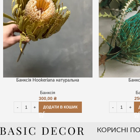
Банксія Hookeriana натуральна
Банкс
Банксія
Ба
300,00
₴
25
ДОДАТИ В КОШИК
КОРИСНІ П