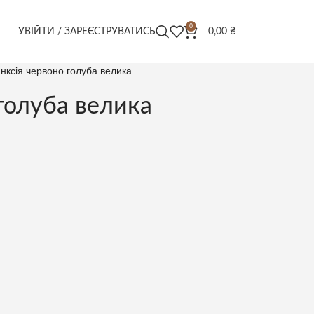
0
УВІЙТИ / ЗАРЕЄСТРУВАТИСЬ
0,00
₴
нксія червоно голуба велика
голуба велика