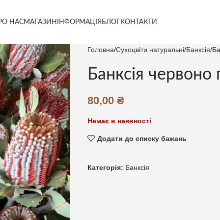
РО НАС
МАГАЗИН
ІНФОРМАЦІЯ
БЛОГ
КОНТАКТИ
Головна
Сухоцвіти натуральні
Банксія
Ба
Банксія червоно 
80,00
₴
Немає в наявності
Додати до списку бажань
Категорія:
Банксія