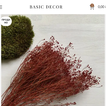
0
0,00
ПРОДА
НО