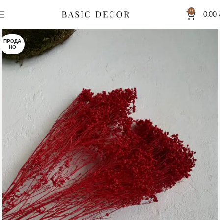
0
0,00
ПРОДА
НО