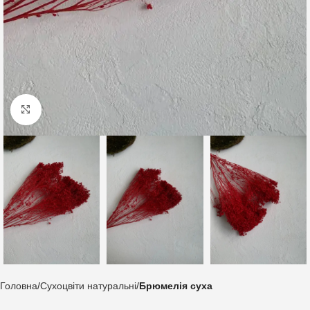
Клацніть, щоб збільшити
Головна
Сухоцвіти натуральні
Брюмелія суха