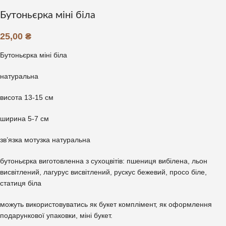
Бутоньєрка міні біла
25,00
₴
Бутоньєрка міні біла
натуральна
висота 13-15 см
ширина 5-7 см
зв’язка мотузка натуральна
бутоньєрка виготовленна з сухоцвітів: пшениця вибілена, льон
висвітлений, лагурус висвітлений, рускус бежевий, просо біле,
статиця біла
можуть використовуватись як букет комплімент, як оформлення
подарункової упаковки, міні букет.