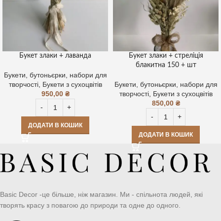
Букет злаки + лаванда
Букет злаки + стреліція
блакитна 150 + шт
Букети, бутоньєрки, набори для
творчості
,
Букети з сухоцвітів
Букети, бутоньєрки, набори для
950,00
₴
творчості
,
Букети з сухоцвітів
850,00
₴
ДОДАТИ В КОШИК
ДОДАТИ В КОШИК
Basic Decor -це більше, ніж магазин. Ми - спільнота людей, які
творять красу з повагою до природи та одне до одного.