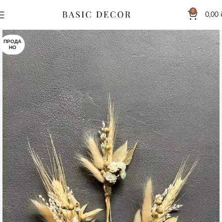
0
0,00
ПРОДА
НО