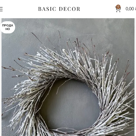
0
0,00
ПРОДА
НО