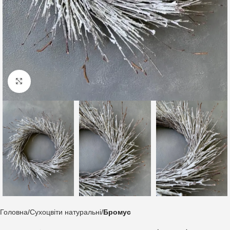
Клацніть, щоб збільшити
Головна
Сухоцвіти натуральні
Бромус