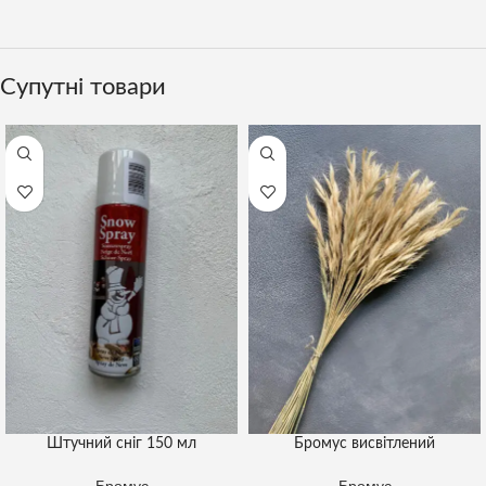
Супутні товари
Штучний сніг 150 мл
Бромус висвітлений
Бромус
Бромус