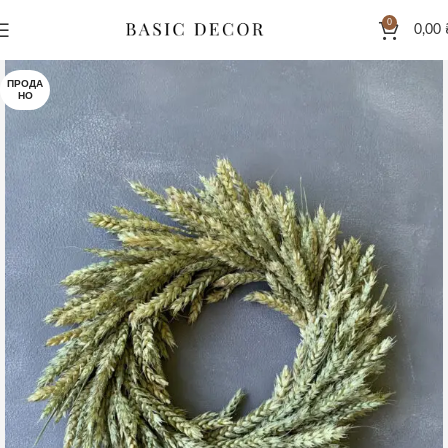
0
0,00
ПРОДА
НО