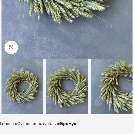
Клацніть, щоб збільшити
Головна
Сухоцвіти натуральні
Бромус