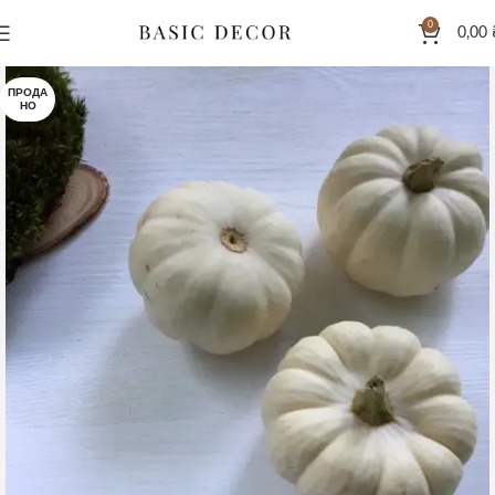
0
0,00
ПРОДА
НО