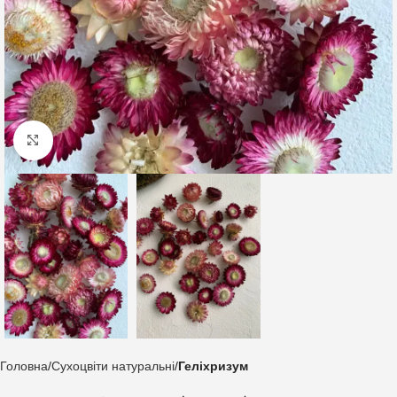
Клацніть, щоб збільшити
Головна
Сухоцвіти натуральні
Геліхризум