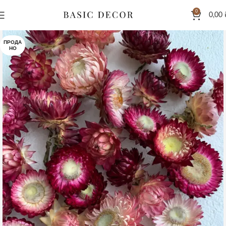
0
0,00
ПРОДА
НО