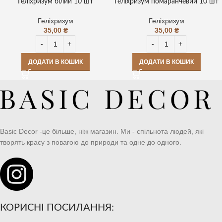
Геліхризум білий 10 шт
Геліхризум помаранчевий 10 шт
Геліхризум
Геліхризум
35,00
₴
35,00
₴
ДОДАТИ В КОШИК
ДОДАТИ В КОШИК
Basic Decor -це більше, ніж магазин. Ми - спільнота людей, які
творять красу з повагою до природи та одне до одного.
КОРИСНІ ПОСИЛАННЯ: