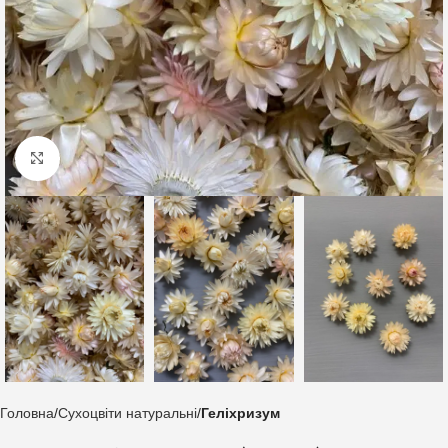
Клацніть, щоб збільшити
Головна
Сухоцвіти натуральні
Геліхризум