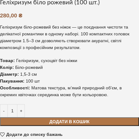
Геліхризум біло рожевий (100 шт.)
280,00
₴
Геліхризум біло-рожевий без ніжок — це поєднання чистоти та
делікатної романтики в одному наборі. 100 компактних головок
діаметром 1.5–3 см дозволяють створювати акуратні, світлі
композиції з професійним результатом.
Товар:
Геліхризум, сухоцвіт без ніжки
Колір:
Біло-рожевий
Діаметр:
1,5-3 см
Пакування:
100 шт
Особливості:
Матова текстура, м’який природний об’єм, в
окремих квіточках серединка може бути кольоровою.
ДОДАТИ В КОШИК
Додати до списку бажань