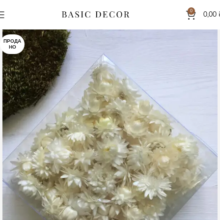
0
0,00
ПРОДА
НО