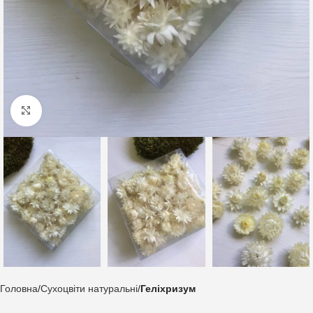
Клацніть, щоб збільшити
Головна
Сухоцвіти натуральні
Геліхризум