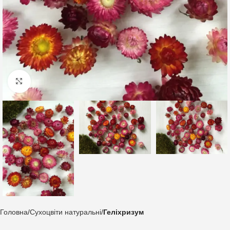
Клацніть, щоб збільшити
Головна
Сухоцвіти натуральні
Геліхризум