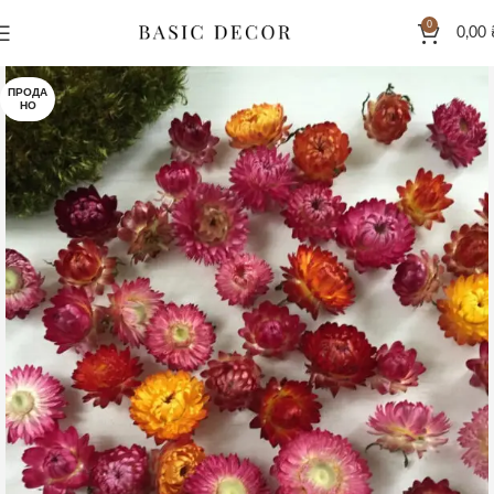
0
0,00
ПРОДА
НО