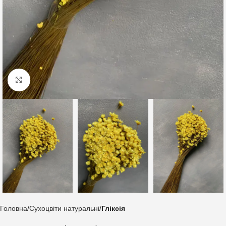
Клацніть, щоб збільшити
Головна
Сухоцвіти натуральні
Гліксія