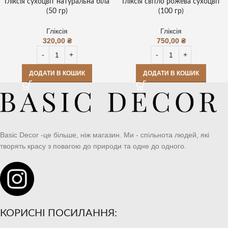
Гліксія сухоцвіт натуральна біла
Гліксія світло рожева сухоцвіт
(50 гр)
(100 гр)
Гліксія
Гліксія
320,00
₴
750,00
₴
ДОДАТИ В КОШИК
ДОДАТИ В КОШИК
Basic Decor -це більше, ніж магазин. Ми - спільнота людей, які
творять красу з повагою до природи та одне до одного.
КОРИСНІ ПОСИЛАННЯ: