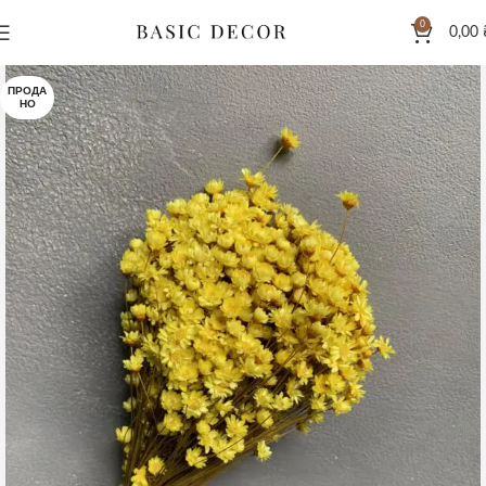
0
0,00
ПРОДА
НО