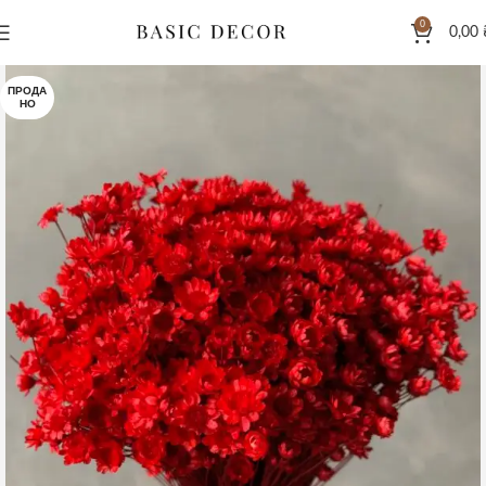
0
0,00
ПРОДА
НО