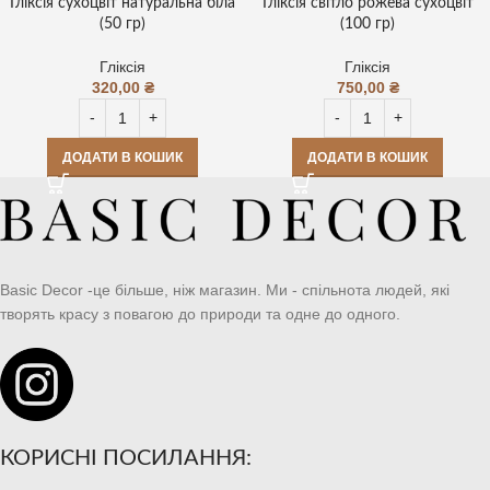
Гліксія сухоцвіт натуральна біла
Гліксія світло рожева сухоцвіт
(50 гр)
(100 гр)
Гліксія
Гліксія
320,00
₴
750,00
₴
ДОДАТИ В КОШИК
ДОДАТИ В КОШИК
Basic Decor -це більше, ніж магазин. Ми - спільнота людей, які
творять красу з повагою до природи та одне до одного.
КОРИСНІ ПОСИЛАННЯ: