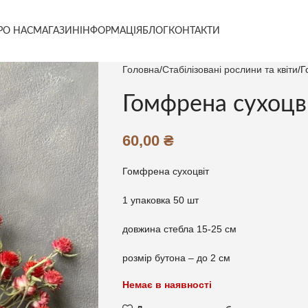
РО НАС
МАГАЗИН
ІНФОРМАЦІЯ
БЛОГ
КОНТАКТИ
Головна
Стабілізовані рослини та квіти
Г
Гомфрена сухоцві
60,00
₴
Гомфрена сухоцвіт
1 упаковка 50 шт
довжина стебла 15-25 см
розмір бутона – до 2 см
Немає в наявності