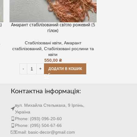
)
Амарант стабілізований світло рожевий (5
Гортензія стабіл
гілок)
Стабілізов
а
Стабілізовані квіти
,
Амарант
стабілізована
,
Го
стабілізований
,
Стабілізовані рослини та
Стабілізов
квіти
550,00
₴
ДОДАТИ В КОШИК
Контактна інформація:
вул. Михайла Стельмаха, 9 Ірпінь,
Україна
Phone: (093) 096-20-60
Phone: (095) 504-67-66
Email: basic-decor@gmail.com