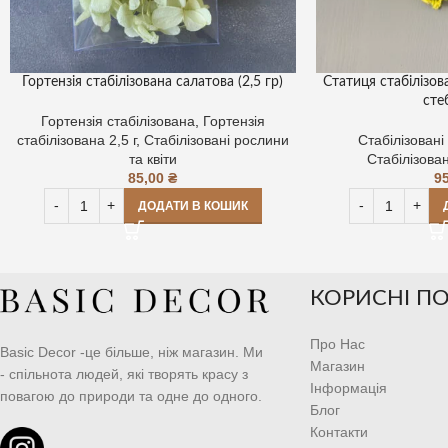
Гортензія стабілізована салатова (2,5 гр)
Статиця стабілізов
сте
Гортензія стабілізована
,
Гортензія
стабілізована 2,5 г
,
Стабілізовані рослини
Стабілізовані
та квіти
Стабілізован
85,00
₴
9
ДОДАТИ В КОШИК
КОРИСНІ П
Про Нас
Basic Decor -це більше, ніж магазин. Ми
Магазин
- спільнота людей, які творять красу з
Інформація
повагою до природи та одне до одного.
Блог
Контакти