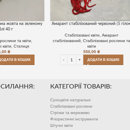
ана жовта на зеленому
Амарант стабілізований червоний (5 гілок
блі 40 г
Стабілізовані квіти
,
Амарант
 рослини та квіти
,
стабілізований
,
Стабілізовані рослини т
і квіти
,
Статиця
квіти
5,00
₴
550,00
₴
ДОДАТИ В КОШИК
ДОДАТИ В КОШИК
ОСИЛАННЯ:
КАТЕГОРІЇ ТОВАРІВ:
Сухоцвіти натуральні
Стабілізовані рослини
Стрічки та мереживо
Флористичні інструменти
Штучні квіти