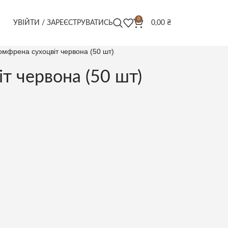
0
УВІЙТИ / ЗАРЕЄСТРУВАТИСЬ
0,00
₴
омфрена сухоцвіт червона (50 шт)
т червона (50 шт)