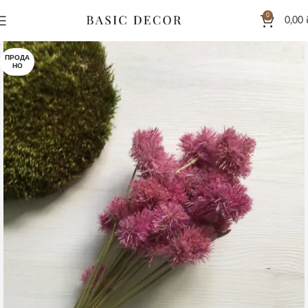
0
0,00
ПРОДА
НО