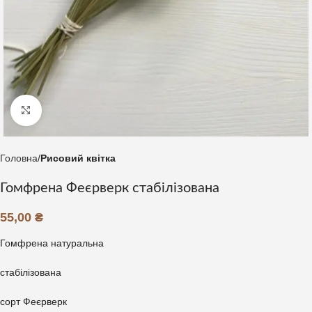
Клацніть, щоб збільшити
Головна
Рисовий квітка
Гомфрена Феєрверк стабілізована
55,00
₴
Гомфрена натуральна
стабілізована
сорт Феєрверк