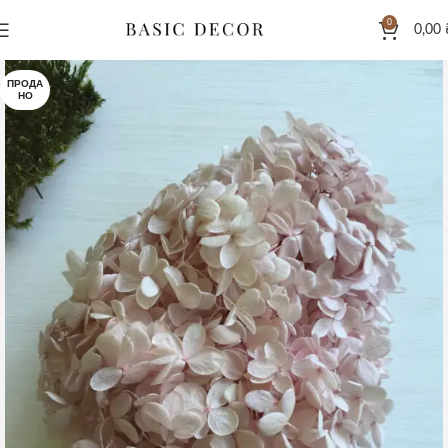
0
0,00
ПРОДА
НО