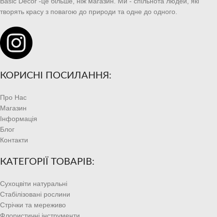
Basic Decor -це більше, ніж магазин. Ми - спільнота людей, які
творять красу з повагою до природи та одне до одного.
КОРИСНІ ПОСИЛАННЯ:
Про Нас
Магазин
Інформація
Блог
Контакти
КАТЕГОРІЇ ТОВАРІВ:
Сухоцвіти натуральні
Стабілізовані рослини
Стрічки та мереживо
Флористичні інструменти