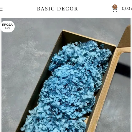
0
0,00
ПРОДА
НО