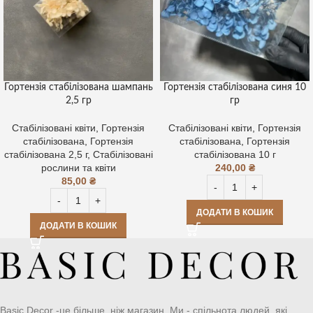
Гортензія стабілізована шампань
Гортензія стабілізована синя 10
2,5 гр
гр
Стабілізовані квіти
,
Гортензія
Стабілізовані квіти
,
Гортензія
стабілізована
,
Гортензія
стабілізована
,
Гортензія
стабілізована 2,5 г
,
Стабілізовані
стабілізована 10 г
рослини та квіти
240,00
₴
85,00
₴
ДОДАТИ В КОШИК
ДОДАТИ В КОШИК
Basic Decor -це більше, ніж магазин. Ми - спільнота людей, які