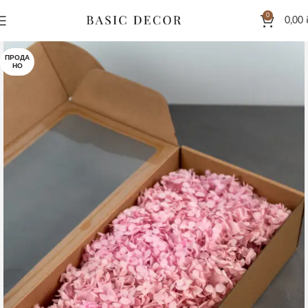
0
0,00
ПРОДА
НО