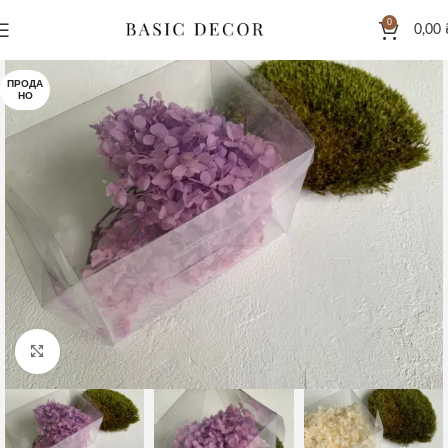
0
0,00
ПРОДА
НО
Клацніть, щоб збільшити