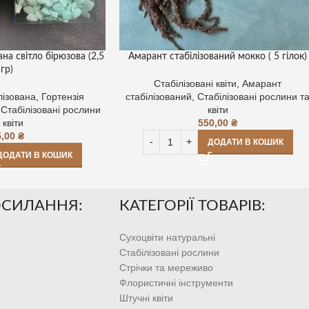
ана світло бірюзова (2,5
Амарант стабілізований мокко ( 5 гілок)
гр)
Стабілізовані квіти
,
Амарант
лізована
,
Гортензія
стабілізований
,
Стабілізовані рослини т
,
Стабілізовані рослини
квіти
 квіти
550,00
₴
5,00
₴
ДОДАТИ В КОШИК
ДОДАТИ В КОШИК
ОСИЛАННЯ:
КАТЕГОРІЇ ТОВАРІВ:
Сухоцвіти натуральні
Стабілізовані рослини
Стрічки та мереживо
Флористичні інструменти
Штучні квіти