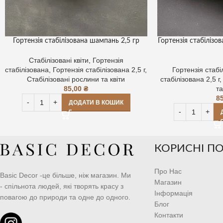
Гортензія стабілізована шампань 2,5 гр
Гортензія стабілізов
Стабілізовані квіти
,
Гортензія
стабілізована
,
Гортензія стабілізована 2,5 г
,
Гортензія стабі
Стабілізовані рослини та квіти
стабілізована 2,5 г
85,00
₴
та
8
ДОДАТИ В КОШИК
КОРИСНІ П
Про Нас
Basic Decor -це більше, ніж магазин. Ми
Магазин
- спільнота людей, які творять красу з
Інформація
повагою до природи та одне до одного.
Блог
Контакти