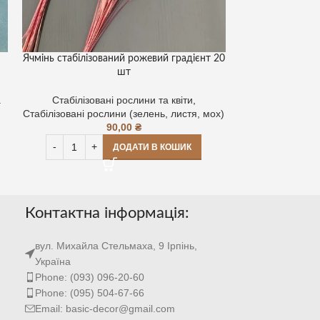
Ячмінь стабілізований рожевий градієнт 20
Уцінка! Амарант
шт
а
Стабілізовані рослини та квіти
,
Стабілізо
Стабілізовані рослини (зелень, листя, мох)
стабілізований
90,00
₴
квіти
,
А
600
ДОДАТИ В КОШИК
Контактна інформація:
вул. Михайла Стельмаха, 9 Ірпінь,
Україна
Phone: (093) 096-20-60
Phone: (095) 504-67-66
Email: basic-decor@gmail.com