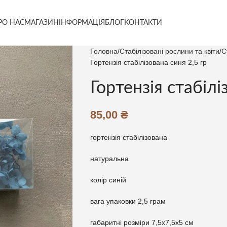
РО НАС
МАГАЗИН
ІНФОРМАЦІЯ
БЛОГ
КОНТАКТИ
Головна
Стабілізовані рослини та квіти
С
Гортензія стабілізована синя 2,5 гр
Гортензія стабілі
85,00
₴
гортензія стабілізована
натуральна
колір синій
вага упаковки 2,5 грам
габаритні розміри 7,5х7,5х5 см