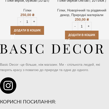
Гілки верби, бузкові (10 шт)
Гілки берези снігові ( 10 гілок )
Гілки
Гілки
,
Новорічний та різдвяний
250,00
₴
декор
,
Природні матеріали
250,00
₴
ДОДАТИ В КОШИК
ДОДАТИ В КОШИК
Basic Decor -це більше, ніж магазин. Ми - спільнота людей, які
творять красу з повагою до природи та одне до одного.
КОРИСНІ ПОСИЛАННЯ: