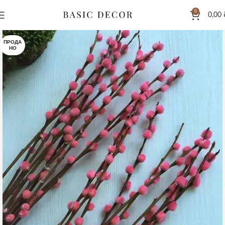
0
0,00
ПРОДА
НО