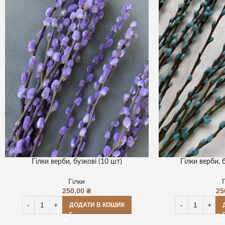
Гілки верби, бузкові (10 шт)
Гілки верби, 
Гілки
250,00
₴
25
ДОДАТИ В КОШИК