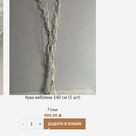
Кува вибілена 140 см (5 шт)
Кува виб
Гілки
400,00
₴
ДОДАТИ В КОШИК