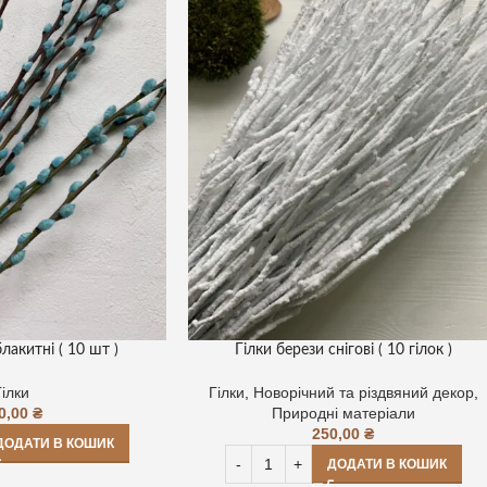
блакитні ( 10 шт )
Гілки берези снігові ( 10 гілок )
Гілки
Гілки
,
Новорічний та різдвяний декор
,
0,00
₴
Природні матеріали
250,00
₴
ДОДАТИ В КОШИК
ДОДАТИ В КОШИК