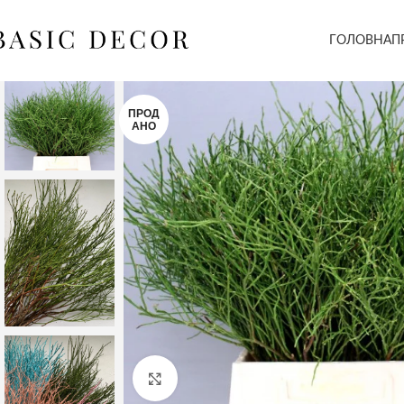
ГОЛОВНА
П
ПРОД
АНО
Клацніть, щоб збільшити