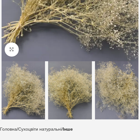
Клацніть, щоб збільшити
Головна
Сухоцвіти натуральні
Інше