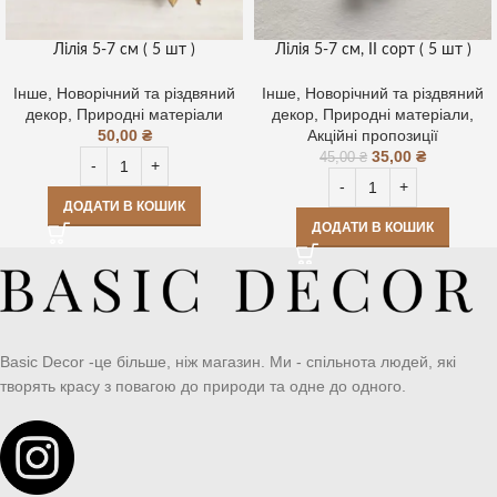
Лілія 5-7 см ( 5 шт )
Лілія 5-7 см, ІІ сорт ( 5 шт )
Інше
,
Новорічний та різдвяний
Інше
,
Новорічний та різдвяний
декор
,
Природні матеріали
декор
,
Природні матеріали
,
50,00
₴
Акційні пропозиції
35,00
₴
45,00
₴
ДОДАТИ В КОШИК
ДОДАТИ В КОШИК
Basic Decor -це більше, ніж магазин. Ми - спільнота людей, які
творять красу з повагою до природи та одне до одного.