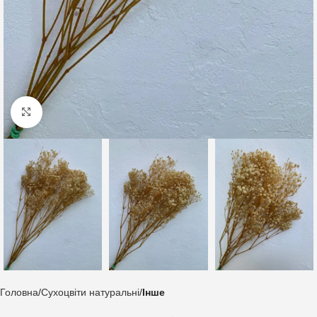
Клацніть, щоб збільшити
Головна
Сухоцвіти натуральні
Інше