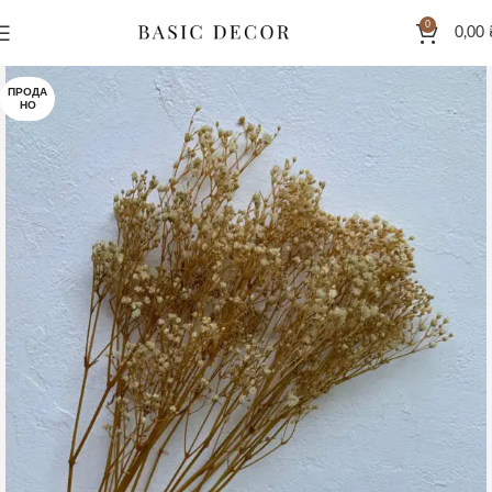
0
0,00
ПРОДА
НО