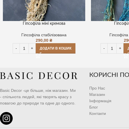
Гіпсофіла міні кремова
Гіпсофі
Гіпсофіла стабілізована
Гіпсофіла
290,00
₴
29
ДОДАТИ В КОШИК
КОРИСНІ П
Про Нас
Basic Decor -це більше, ніж магазин. Ми
Магазин
- спільнота людей, які творять красу з
Інформація
повагою до природи та одне до одного.
Блог
Контакти