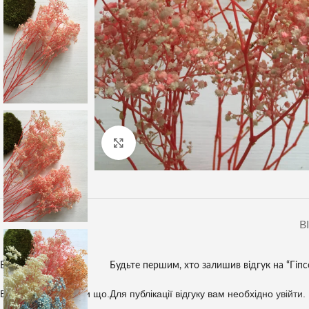
Клацніть, щоб збільшити
В
Відгуки
Будьте першим, хто залишив відгук на “Гіпсо
Відгуків немає, поки що.
Для публікації відгуку вам необхідно
увійти
.