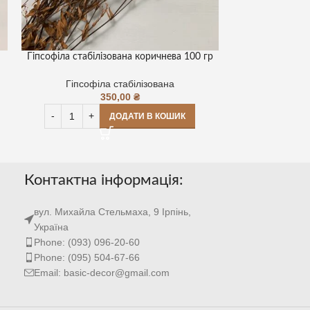
Гіпсофіла стабілізована коричнева 100 гр
Гіпсоф
Гіпсофіла стабілізована
Гіпсоф
350,00
₴
ДОДАТИ В КОШИК
Контактна інформація:
вул. Михайла Стельмаха, 9 Ірпінь,
Україна
Phone: (093) 096-20-60
Phone: (095) 504-67-66
Email: basic-decor@gmail.com