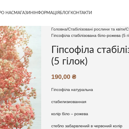
РО НАС
МАГАЗИН
ІНФОРМАЦІЯ
БЛОГ
КОНТАКТИ
Головна
Стабілізовані рослини та квіти
С
Гіпсофіла стабілізована біло-рожева (5 г
Гіпсофіла стабіл
(5 гілок)
190,00
₴
Гіпсофіла натуральна
стабилизиованная
колір біло – рожева
стебло забарвлений в червоний колір