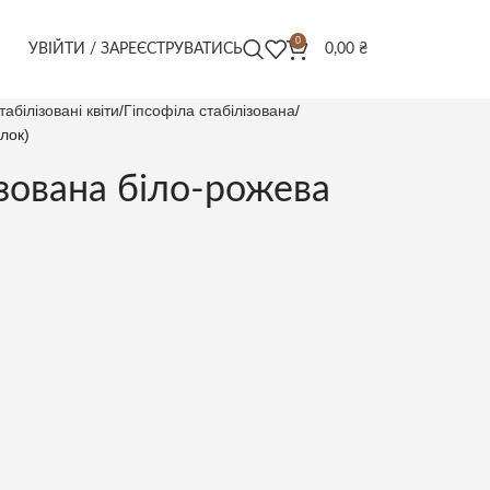
0
УВІЙТИ / ЗАРЕЄСТРУВАТИСЬ
0,00
₴
табілізовані квіти
Гіпсофіла стабілізована
ілок)
ізована біло-рожева