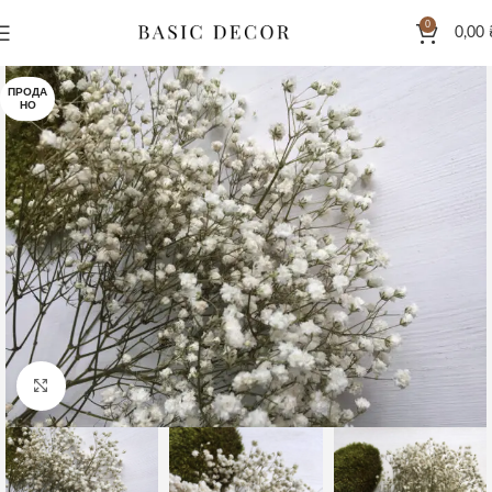
0
0,00
ПРОДА
НО
Клацніть, щоб збільшити