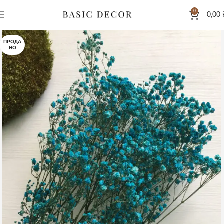
0
0,00
ПРОДА
НО