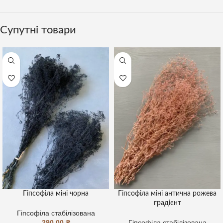
Супутні товари
Гіпсофіла міні чорна
Гіпсофіла міні антична рожева
градієнт
Гіпсофіла стабілізована
290,00
₴
Гіпсофіла стабілізована