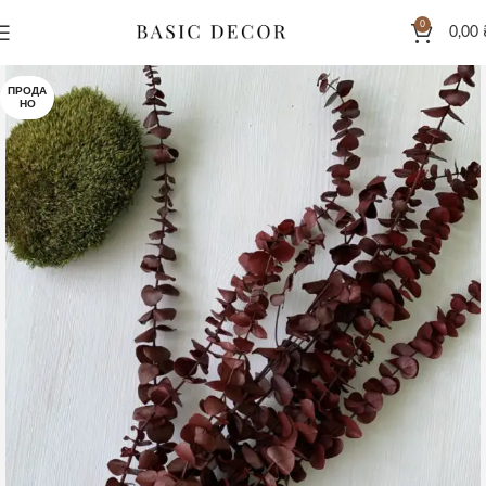
0
0,00
ПРОДА
НО