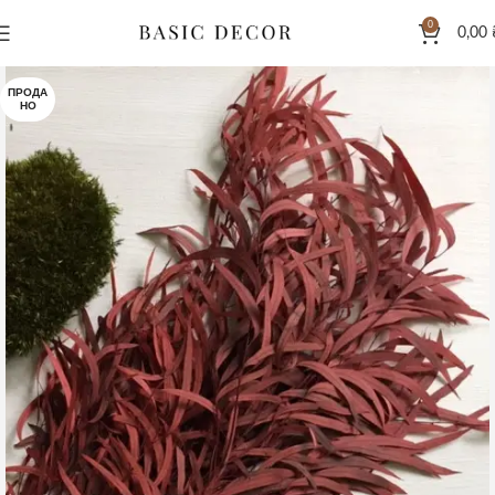
0
0,00
ПРОДА
НО