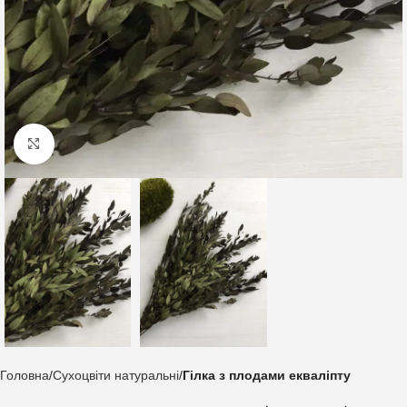
Клацніть, щоб збільшити
Головна
Сухоцвіти натуральні
Гілка з плодами екваліпту