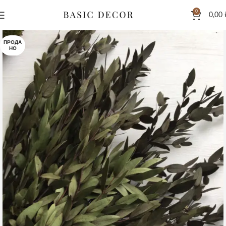
0
0,00
ПРОДА
НО