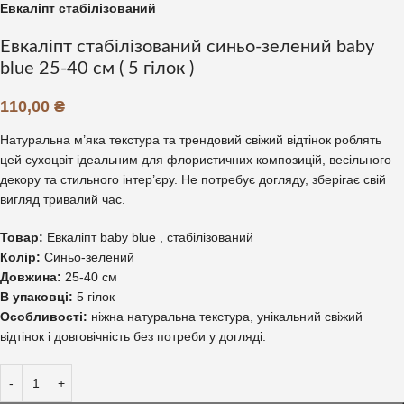
Евкаліпт стабілізований
Евкаліпт стабілізований синьо-зелений baby
blue 25-40 см ( 5 гілок )
110,00
₴
Натуральна м’яка текстура та трендовий свіжий відтінок роблять
цей сухоцвіт ідеальним для флористичних композицій, весільного
декору та стильного інтер’єру. Не потребує догляду, зберігає свій
вигляд тривалий час.
Товар:
Евкаліпт baby blue , стабілізований
Колір:
Синьо-зелений
Довжина:
25-40 см
В упаковці:
5 гілок
Особливості:
ніжна натуральна текстура, унікальний свіжий
відтінок і довговічність без потреби у догляді.